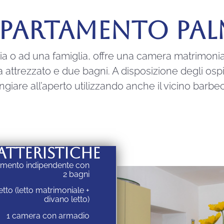
PARTAMENTO PA
a o ad una famiglia, offre una camera matrimonial
 attrezzato e due bagni. A disposizione degli ospi
giare all’aperto utilizzando anche il vicino barbe
ATTERISTICHE
mento indipendente con
2 bagni
letto (letto matrimoniale +
divano letto)
1 camera con armadio