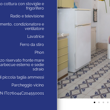
o cottura con stoviglie e
frigorifero
Radio e televisione
amento, condizionatore e
ventilatore
Lavatrice
Ferro da stiro
Phon
zo riservato fronte mare
arbecue esterno e sedie
sdraio
di piccola taglia ammessi
Parcheggio vicino
IN
IT076044C204550001