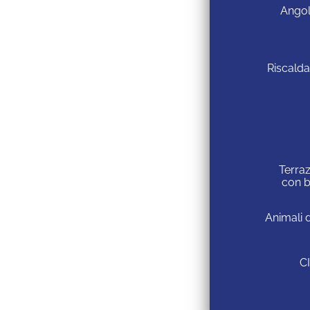
Angol
Riscald
Terraz
con b
Animali 
C