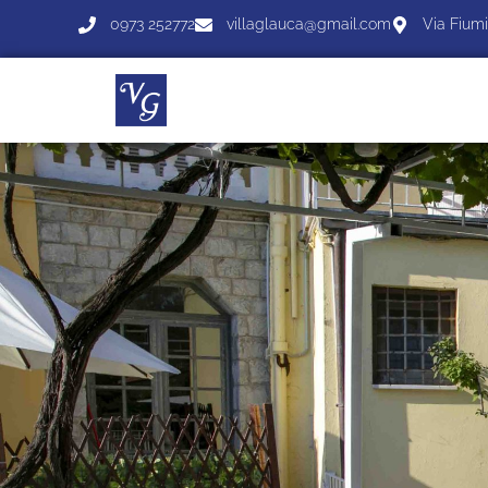
0973 252772
villaglauca@gmail.com
Via Fiumi