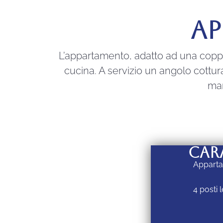
AP
L’appartamento, adatto ad una coppi
cucina. A servizio un angolo cottura
man
CAR
Apparta
4 posti 